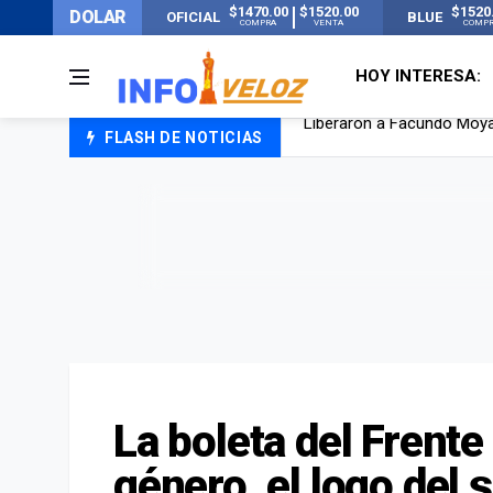
$1470.00
$1520.00
$1520
DOLAR
OFICIAL
BLUE
COMPRA
VENTA
COMP
HOY INTERESA:
FLASH DE NOTICIAS
Tensión diplomática: Brasi
Un nene de 6 años murió a
El papa León XIV visitará
Liberaron a Facundo Moyan
La boleta del Frente
género, el logo del s