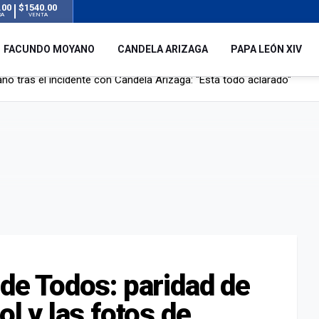
.00
$1540.00
RA
VENTA
FACUNDO MOYANO
CANDELA ARIZAGA
PAPA LEÓN XIV
l no enviará a su embajador a Buenos Aires tras el conflicto de Javier
hogado en una pileta de tratamiento de líquidos cloacales en Neuq
 Argentina en noviembre: estará en Buenos Aires, Luján y Córdoba
o tras el incidente con Candela Arizaga: "Está todo aclarado"
 de Todos: paridad de
ol y las fotos de