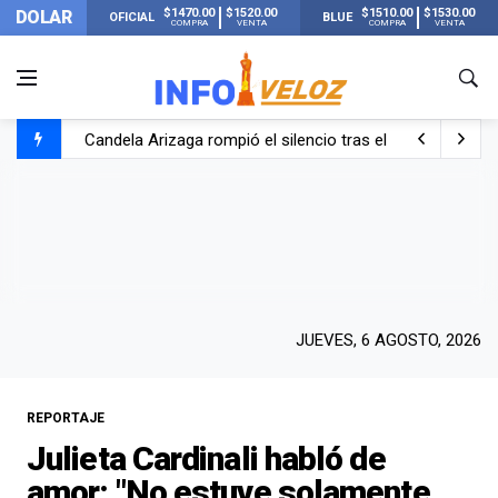
$1470.00
$1520.00
$1510.00
$1530.00
DOLAR
OFICIAL
BLUE
COMPRA
VENTA
COMPRA
VENTA
Candela Arizaga rompió el silencio tras el incidente c
La ANMAT prohibió dos cremas para dolores musculare
La oposición marcha al Congreso contra el Gobierno por 
Casi 20000 usuarios sin luz en el AMBA por el temporal
JUEVES, 6 AGOSTO, 2026
REPORTAJE
Julieta Cardinali habló de
amor: "No estuve solamente