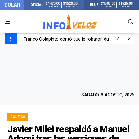
$1470.00
$1520.00
$1505.00
$1525.00
DOLAR
OFICIAL
BLUE
COMPRA
VENTA
COMPRA
VENTA
Franco Colapinto contó que le robaron durante sus vacaci
El Senado dio media sanción a la ley de Inviolabilidad de
Nueva publicación de Candela Arizaga tras el escándal
Un joven murió quemado por su novia en San Luis: pasó s
SÁBADO, 8 AGOSTO, 2026
POLÍTICA
Javier Milei respaldó a Manuel
Adorni tras las versiones de