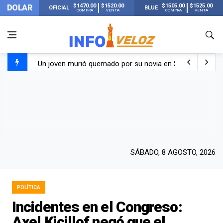
$1470.00
$1520.00
$1505.00
$1525.00
DOLAR
OFICIAL
BLUE
COMPRA
VENTA
COMPRA
VENTA
Un joven murió quemado por su novia en San Luis: pasó s
Franco Colapinto contó que le robaron durante sus vacaci
El Senado dio media sanción a la ley de Inviolabilidad de
Nueva publicación de Candela Arizaga tras el escándal
SÁBADO, 8 AGOSTO, 2026
POLÍTICA
Incidentes en el Congreso:
Axel Kicillof negó que el