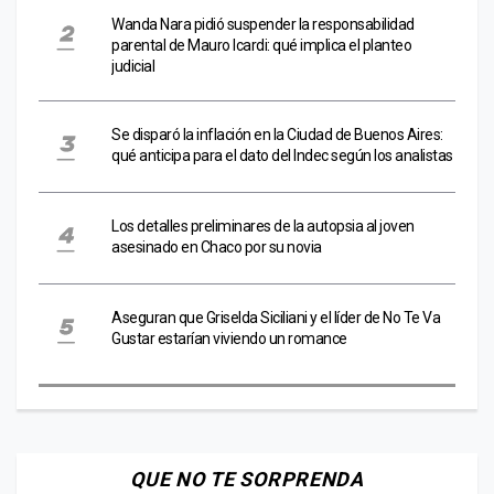
Wanda Nara pidió suspender la responsabilidad
parental de Mauro Icardi: qué implica el planteo
judicial
Se disparó la inflación en la Ciudad de Buenos Aires:
qué anticipa para el dato del Indec según los analistas
Los detalles preliminares de la autopsia al joven
asesinado en Chaco por su novia
Aseguran que Griselda Siciliani y el líder de No Te Va
Gustar estarían viviendo un romance
QUE NO TE SORPRENDA