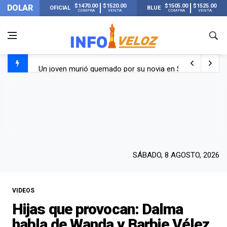
$1470.00
$1520.00
$1505.00
$1525.00
DOLAR
OFICIAL
BLUE
COMPRA
VENTA
COMPRA
VENTA
Un joven murió quemado por su novia en San Luis: pasó s
Franco Colapinto contó que le robaron durante sus vacaci
El Senado dio media sanción a la ley de Inviolabilidad de
Nueva publicación de Candela Arizaga tras el escándal
SÁBADO, 8 AGOSTO, 2026
VIDEOS
Hijas que provocan: Dalma
habla de Wanda y Barbie Vélez,