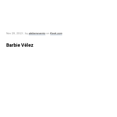
Nov 28, 2013
|
by
alebenevento
on
Keek.com
Barbie Vélez