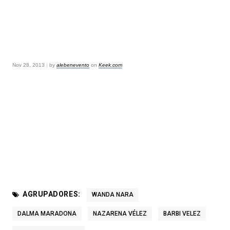
Nov 28, 2013
|
by
alebenevento
on
Keek.com
AGRUPADORES:
WANDA NARA
DALMA MARADONA
NAZARENA VÉLEZ
BARBI VELEZ