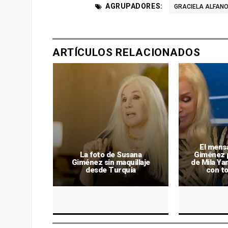
AGRUPADORES:
GRACIELA ALFAN
ARTÍCULOS RELACIONADOS
no le
El mens
usana
La foto de Susana
Giménez p
tiene
Giménez sin maquillaje
de Mila Ya
desde Turquía
con to