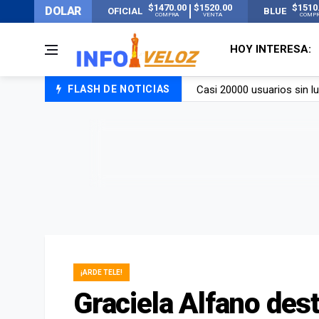
$1470.00
$1520.00
$1510
DOLAR
OFICIAL
BLUE
COMPRA
VENTA
COMP
HOY INTERESA:
FLASH DE NOTICIAS
Candela Arizaga rompió el
La ANMAT prohibió dos c
La oposición marcha al Co
Casi 20000 usuarios sin l
¡ARDE TELE!
Graciela Alfano des