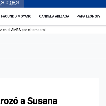
.00
$1530.00
RA
VENTA
FACUNDO MOYANO
CANDELA ARIZAGA
PAPA LEÓN XIV
 silencio tras el incidente con Facundo Moyano: “Tengo errores com
remas para dolores musculares de una conocida marca
ngreso contra el Gobierno por su proyecto para modificar la ley de 
uz en el AMBA por el temporal
trozó a Susana