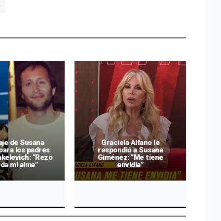
O
aje de Susana
Graciela Alfano le
ara los padres
respondió a Susana
nkelevich: “Rezo
Giménez: “Me tiene
G
da mi alma”
envidia”