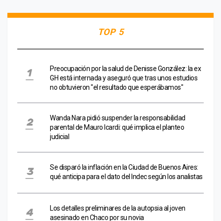
TOP 5
Preocupación por la salud de Denisse González: la ex
GH está internada y aseguró que tras unos estudios
no obtuvieron "el resultado que esperábamos"
Wanda Nara pidió suspender la responsabilidad
parental de Mauro Icardi: qué implica el planteo
judicial
Se disparó la inflación en la Ciudad de Buenos Aires:
qué anticipa para el dato del Indec según los analistas
Los detalles preliminares de la autopsia al joven
asesinado en Chaco por su novia