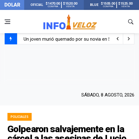
$1470.00
$1520.00
$1505.00
$1525.00
DOLAR
OFICIAL
BLUE
COMPRA
VENTA
COMPRA
VENTA
Un joven murió quemado por su novia en San Luis: pasó s
Franco Colapinto contó que le robaron durante sus vacaci
El Senado dio media sanción a la ley de Inviolabilidad de
Nueva publicación de Candela Arizaga tras el escándal
SÁBADO, 8 AGOSTO, 2026
POLICIALES
Golpearon salvajemente en la
cárcel a las asesinas de Lucio