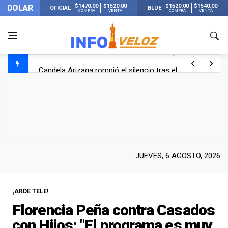
$1470.00
$1520.00
$1520.00
$1540.00
DOLAR
OFICIAL
BLUE
COMPRA
VENTA
COMPRA
VENTA
Candela Arizaga rompió el silencio tras el incidente c
La ANMAT prohibió dos cremas para dolores musculare
La oposición marcha al Congreso contra el Gobierno por 
Casi 20000 usuarios sin luz en el AMBA por el temporal
JUEVES, 6 AGOSTO, 2026
¡ARDE TELE!
Florencia Peña contra Casados
con Hijos: "El programa es muy