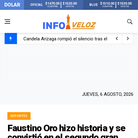
$1470.00
$1520.00
$1510.00
$1530.00
DOLAR
OFICIAL
BLUE
COMPRA
VENTA
COMPRA
VENTA
Candela Arizaga rompió el silencio tras el incidente c
La ANMAT prohibió dos cremas para dolores musculare
La oposición marcha al Congreso contra el Gobierno por 
Casi 20000 usuarios sin luz en el AMBA por el temporal
JUEVES, 6 AGOSTO, 2026
DEPORTES
Faustino Oro hizo historia y se
convirtió en el segundo gran