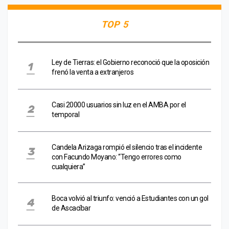
TOP 5
Ley de Tierras: el Gobierno reconoció que la oposición
frenó la venta a extranjeros
Casi 20000 usuarios sin luz en el AMBA por el
temporal
Candela Arizaga rompió el silencio tras el incidente
con Facundo Moyano: “Tengo errores como
cualquiera”
Boca volvió al triunfo: venció a Estudiantes con un gol
de Ascacíbar