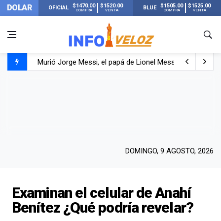
$1470.00
$1520.00
$1505.00
$1525.00
DOLAR
OFICIAL
BLUE
COMPRA
VENTA
COMPRA
VENTA
Murió Jorge Messi, el papá de Lionel Messi
Murió Jorge Messi, el hombre que acompañó a Lionel de
Los mensajes de Newell’s y el resto del mundo del fútbo
DOMINGO, 9 AGOSTO, 2026
Examinan el celular de Anahí
Benítez ¿Qué podría revelar?