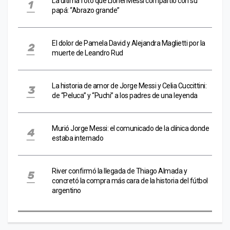
La última foto que Lionel Messi compartió con su
papá: “Abrazo grande”
El dolor de Pamela David y Alejandra Maglietti por la
muerte de Leandro Rud
La historia de amor de Jorge Messi y Celia Cuccittini:
de “Peluca” y “Puchi” a los padres de una leyenda
Murió Jorge Messi: el comunicado de la clínica donde
estaba internado
River confirmó la llegada de Thiago Almada y
concretó la compra más cara de la historia del fútbol
argentino