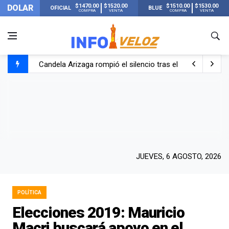
$1470.00
$1520.00
$1510.00
$1530.00
DOLAR
OFICIAL
BLUE
COMPRA
VENTA
COMPRA
VENTA
Candela Arizaga rompió el silencio tras el incidente c
La ANMAT prohibió dos cremas para dolores musculare
La oposición marcha al Congreso contra el Gobierno por 
Casi 20000 usuarios sin luz en el AMBA por el temporal
JUEVES, 6 AGOSTO, 2026
POLÍTICA
Elecciones 2019: Mauricio
Macri buscará apoyo en el