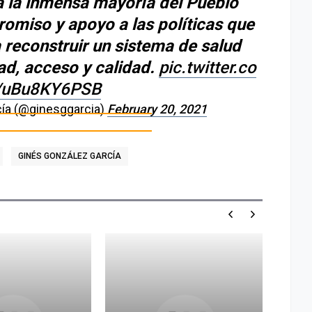
a la inmensa mayoría del Pueblo
omiso y apoyo a las políticas que
reconstruir un sistema de salud
ad, acceso y calidad.
pic.twitter.co
uBu8KY6PSB
ía (@ginesggarcia)
February 20, 2021
GINÉS GONZÁLEZ GARCÍA