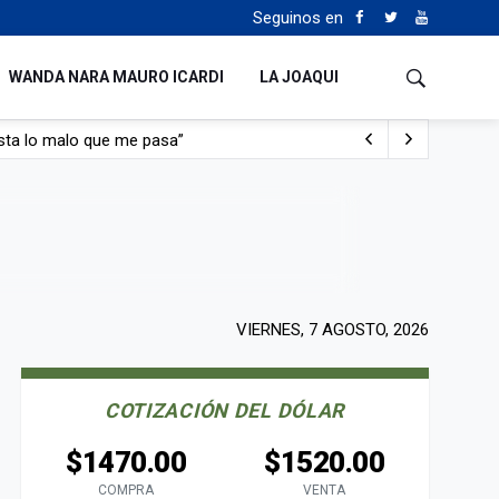
Seguinos en
WANDA NARA MAURO ICARDI
LA JOAQUI
sta lo malo que me pasa”
con nafta y prendido fuego
e lo adueñaron lo disfruten”
de Manejo del Fuego
VIERNES, 7 AGOSTO, 2026
COTIZACIÓN DEL DÓLAR
$1470.00
$1520.00
COMPRA
VENTA