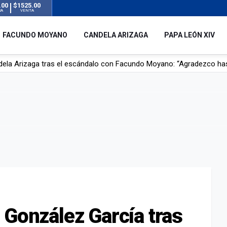
.00
$1525.00
RA
VENTA
FACUNDO MOYANO
CANDELA ARIZAGA
PAPA LEÓN XIV
dela Arizaga tras el escándalo con Facundo Moyano: “Agradezco ha
r su novia en San Luis: pasó seis días de agonía tras ser rociado 
 le robaron durante sus vacaciones en Italia: “Espero que los que s
n a la ley de Inviolabilidad de la Propiedad Privada, sin el capítulo 
 González García tras