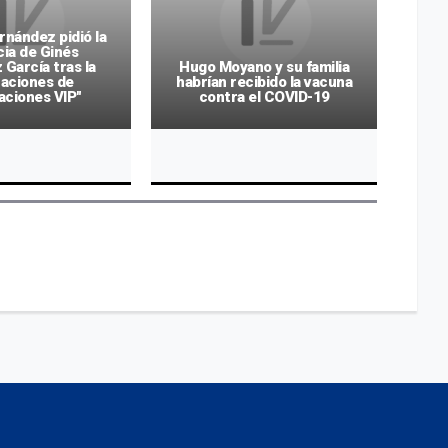
rnández pidió la
ia de Ginés
Tr
García tras la
Hugo Moyano y su familia
izaciones de
habrían recibido la vacuna
aciones VIP"
contra el COVID-19