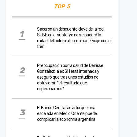
TOP 5
Sacaron un descuento clave de la red
SUBE en el subte: ya no se pagará la
mitad del boleto al combinar el viaje con el
tren
Preocupación por la salud de Denisse
González: la ex GH está internada y
aseguró que tras unos estudios no
obtuvieron "el resultado que
esperábamos"
El Banco Central advirtió que una
escalada en Medio Oriente puede
complicar la economía argentina