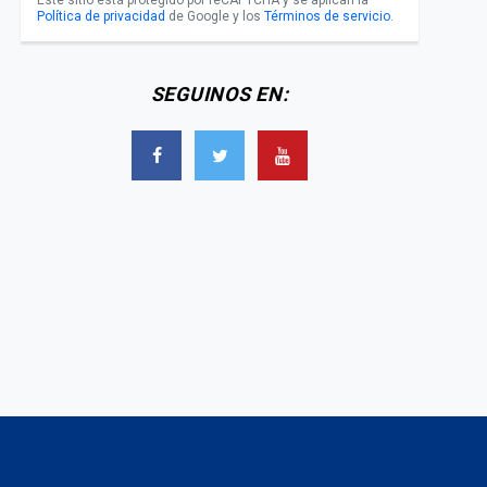
Este sitio está protegido por reCAPTCHA y se aplican la
Política de privacidad
de Google y los
Términos de servicio
.
Eduardo Valdés tras
as el escándalo de las
recibir la vacuna contra el
"vacunaciones VIP",
COVID-19: “No pensé que
echaron a Horacio
estaba haciendo algo
SEGUINOS EN:
Verbitsky
ilegal”