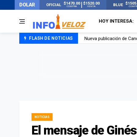
$1470.00
$1520.00
$1505
DOLAR
OFICIAL
BLUE
COMPRA
VENTA
COMP
HOY INTERESA:
Nueva publicación de Can
FLASH DE NOTICIAS
Un joven murió quemado po
Franco Colapinto contó que
El Senado dio media sanció
NOTICIAS
El mensaje de Ginés