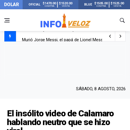
$1470.00
$1520.00
$1505.00
$1525.00
DOLAR
OFICIAL
BLUE
COMPRA
VENTA
COMPRA
VENTA
Murió Jorge Messi, el papá de Lionel Messi
Murió Jorge Messi, el hombre que acompañó a Lionel de
Los mensajes de Newell’s y el resto del mundo del fútbo
SÁBADO, 8 AGOSTO, 2026
El insólito video de Calamaro
hablando neutro que se hizo