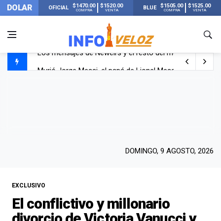
$1470.00
$1520.00
$1505.00
$1525.00
DOLAR
OFICIAL
BLUE
COMPRA
VENTA
COMPRA
VENTA
Murió Jorge Messi, el papá de Lionel Messi
Murió Jorge Messi, el hombre que acompañó a Lionel de
Los mensajes de Newell’s y el resto del mundo del fútbo
DOMINGO, 9 AGOSTO, 2026
EXCLUSIVO
El conflictivo y millonario
divorcio de Victoria Vanucci y