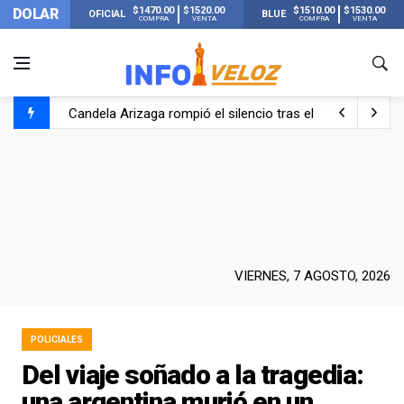
$1470.00
$1520.00
$1510.00
$1530.00
DOLAR
OFICIAL
BLUE
COMPRA
VENTA
COMPRA
VENTA
Candela Arizaga rompió el silencio tras el incidente c
La ANMAT prohibió dos cremas para dolores musculare
La oposición marcha al Congreso contra el Gobierno por 
Casi 20000 usuarios sin luz en el AMBA por el temporal
VIERNES, 7 AGOSTO, 2026
POLICIALES
Del viaje soñado a la tragedia:
una argentina murió en un