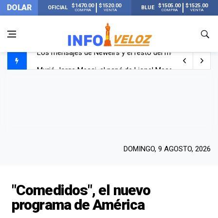
$1470.00
$1520.00
$1505.00
$1525.00
DOLAR
OFICIAL
BLUE
COMPRA
VENTA
COMPRA
VENTA
Murió Jorge Messi, el papá de Lionel Messi
Murió Jorge Messi, el hombre que acompañó a Lionel de
Los mensajes de Newell’s y el resto del mundo del fútbo
DOMINGO, 9 AGOSTO, 2026
"Comedidos", el nuevo
programa de América