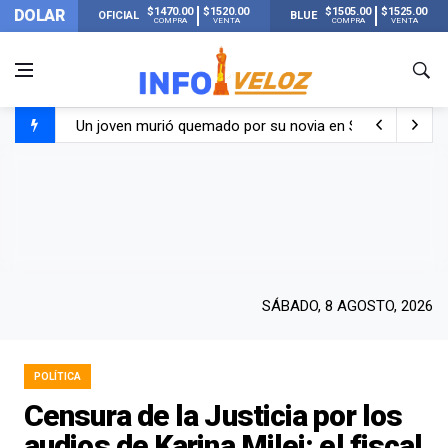
$1470.00
$1520.00
$1505.00
$1525.00
DOLAR
OFICIAL
BLUE
COMPRA
VENTA
COMPRA
VENTA
Un joven murió quemado por su novia en San Luis: pasó s
Franco Colapinto contó que le robaron durante sus vacaci
El Senado dio media sanción a la ley de Inviolabilidad de
Nueva publicación de Candela Arizaga tras el escándal
SÁBADO, 8 AGOSTO, 2026
POLÍTICA
Censura de la Justicia por los
audios de Karina Milei: el fiscal