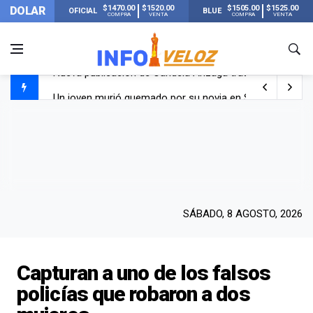
$1470.00
$1520.00
$1505.00
$1525.00
DOLAR
OFICIAL
BLUE
COMPRA
VENTA
COMPRA
VENTA
Un joven murió quemado por su novia en San Luis: pasó s
Franco Colapinto contó que le robaron durante sus vacaci
El Senado dio media sanción a la ley de Inviolabilidad de
Nueva publicación de Candela Arizaga tras el escándal
SÁBADO, 8 AGOSTO, 2026
Capturan a uno de los falsos
policías que robaron a dos