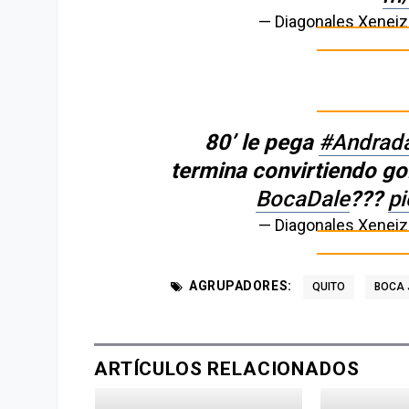
— Diagonales Xenei
80’ le pega
#Andrad
termina convirtiendo go
BocaDale
???
p
— Diagonales Xenei
AGRUPADORES:
QUITO
BOCA 
ARTÍCULOS RELACIONADOS