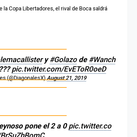
 la Copa Libertadores, el rival de Boca saldrá
emacallister
y
#Golazo
de
#Wanch
???
pic.twitter.com/EvEToR0oeD
zes (@DiagonalesX)
August 21, 2019
 Reynoso pone el 2 a 0
pic.twitter.co
BrSuZhBomC