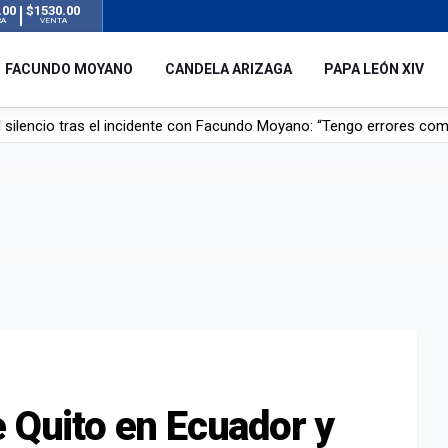
.00
$1530.00
RA
VENTA
FACUNDO MOYANO
CANDELA ARIZAGA
PAPA LEÓN XIV
 silencio tras el incidente con Facundo Moyano: “Tengo errores com
remas para dolores musculares de una conocida marca
ngreso contra el Gobierno por su proyecto para modificar la ley de 
uz en el AMBA por el temporal
e Quito en Ecuador y