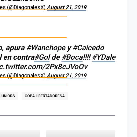
zes (@DiagonalesX)
August 21, 2019
a
, apura
#Wanchope
y
#Caicedo
l en contra
#Gol
de
#Boca
!!!!
#YDale
ic.twitter.com/2Px8cJVoOv
zes (@DiagonalesX)
August 21, 2019
JUNIORS
COPA LIBERTADORESA