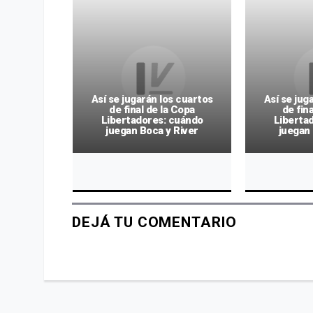
s cuartos
Así se jugarán los cuartos
Así se jug
 Copa
de final de la Copa
de fin
cuándo
Libertadores: cuándo
Liberta
 River
juegan Boca y River
juegan 
DEJÁ TU COMENTARIO