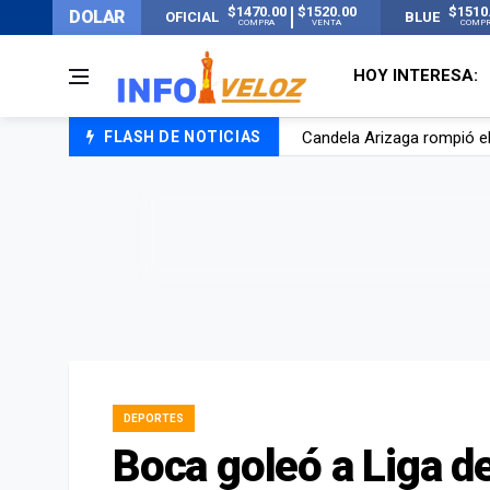
$1470.00
$1520.00
$1510
DOLAR
OFICIAL
BLUE
COMPRA
VENTA
COMP
HOY INTERESA:
FLASH DE NOTICIAS
Candela Arizaga rompió el
La ANMAT prohibió dos c
La oposición marcha al Co
Casi 20000 usuarios sin l
DEPORTES
Boca goleó a Liga d