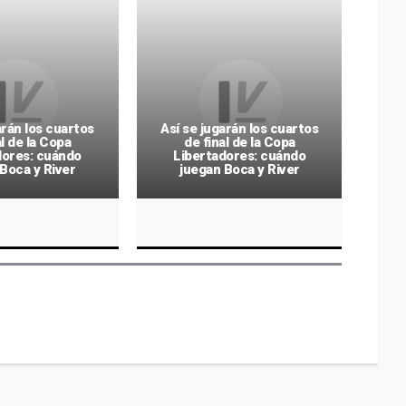
arán los cuartos
Así se jugarán los cuartos
Así
al de la Copa
de final de la Copa
dores: cuándo
Libertadores: cuándo
L
Boca y River
juegan Boca y River