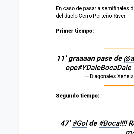
En caso de pasar a semifinales de
del duelo Cerro Porteño-River.
Primer tiempo:
11’ graaaan pase de
@al
ope
#YDaleBocaDale
— Diagonales Xenei
Segundo tiempo:
47’
#Gol
de
#Boca
!!!!
m/