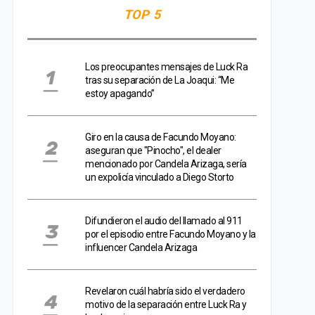
TOP 5
Los preocupantes mensajes de Luck Ra
tras su separación de La Joaqui: “Me
estoy apagando”
Giro en la causa de Facundo Moyano:
aseguran que "Pinocho", el dealer
mencionado por Candela Arizaga, sería
un expolicía vinculado a Diego Storto
Difundieron el audio del llamado al 911
por el episodio entre Facundo Moyano y la
influencer Candela Arizaga
Revelaron cuál habría sido el verdadero
motivo de la separación entre Luck Ra y