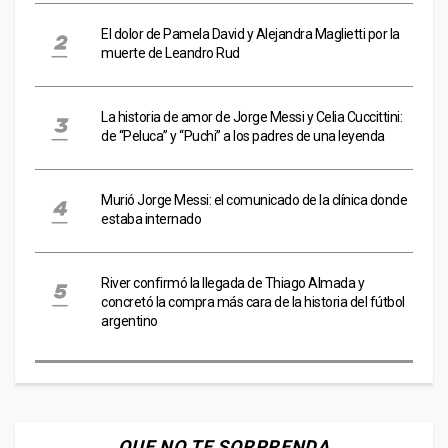
El dolor de Pamela David y Alejandra Maglietti por la
muerte de Leandro Rud
La historia de amor de Jorge Messi y Celia Cuccittini:
de “Peluca” y “Puchi” a los padres de una leyenda
Murió Jorge Messi: el comunicado de la clínica donde
estaba internado
River confirmó la llegada de Thiago Almada y
concretó la compra más cara de la historia del fútbol
argentino
QUE NO TE SORPRENDA