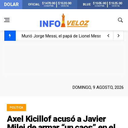
$1470.00
$1520.00
$1505.00
$1525.00
DOLAR
OFICIAL
BLUE
COMPRA
VENTA
COMPRA
VENTA
Murió Jorge Messi, el papá de Lionel Messi
Murió Jorge Messi, el hombre que acompañó a Lionel de
Los mensajes de Newell’s y el resto del mundo del fútbo
DOMINGO, 9 AGOSTO, 2026
POLÍTICA
Axel Kicillof acusó a Javier
Milei de armar “un caos” en el