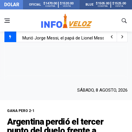
$1470.00
$1520.00
$1505.00
$1525.00
DOLAR
OFICIAL
BLUE
COMPRA
VENTA
COMPRA
VENTA
Murió Jorge Messi, el papá de Lionel Messi
Murió Jorge Messi, el hombre que acompañó a Lionel de
Los mensajes de Newell’s y el resto del mundo del fútbo
SÁBADO, 8 AGOSTO, 2026
GANA PERO 2-1
Argentina perdió el tercer
punto del duelo frente a