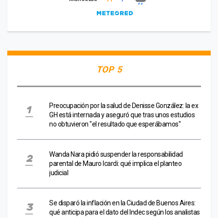
TOP 5
Preocupación por la salud de Denisse González: la ex
GH está internada y aseguró que tras unos estudios
no obtuvieron "el resultado que esperábamos"
Wanda Nara pidió suspender la responsabilidad
parental de Mauro Icardi: qué implica el planteo
judicial
Se disparó la inflación en la Ciudad de Buenos Aires:
qué anticipa para el dato del Indec según los analistas