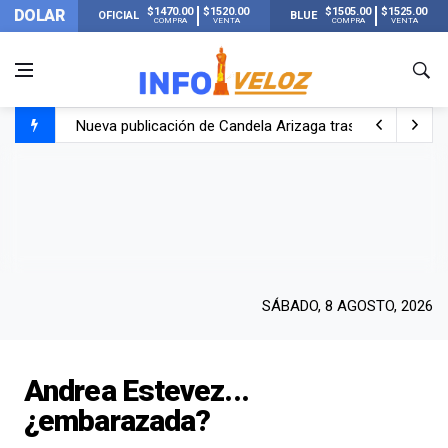
$1470.00
$1520.00
$1505.00
$1525.00
DOLAR
OFICIAL
BLUE
COMPRA
VENTA
COMPRA
VENTA
Nueva publicación de Candela Arizaga tras el escándal
Un joven murió quemado por su novia en San Luis: pasó s
Franco Colapinto contó que le robaron durante sus vacaci
El Senado dio media sanción a la ley de Inviolabilidad de
SÁBADO, 8 AGOSTO, 2026
Andrea Estevez...
¿embarazada?