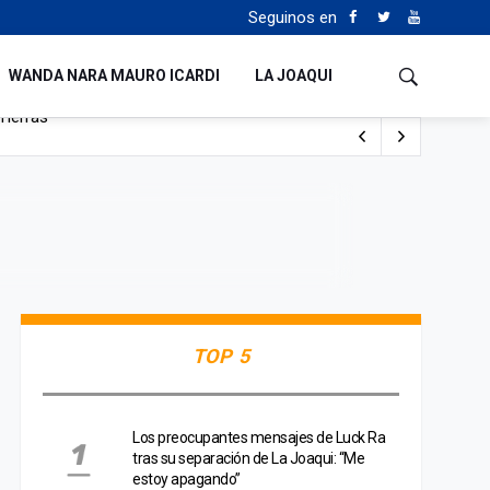
Seguinos en
WANDA NARA MAURO ICARDI
LA JOAQUI
o cualquiera”
Tierras
TOP 5
Los preocupantes mensajes de Luck Ra
tras su separación de La Joaqui: “Me
estoy apagando”