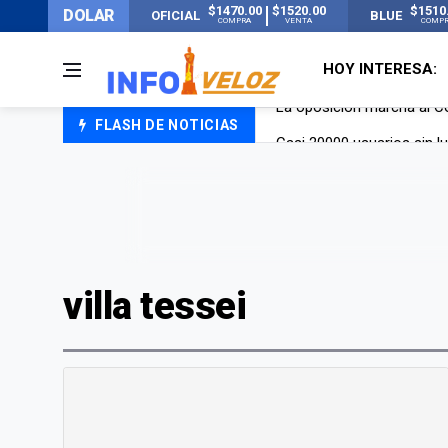
$1470.00
$1520.00
$1510
DOLAR
OFICIAL
BLUE
COMPRA
VENTA
COMP
HOY INTERESA:
FLASH DE NOTICIAS
Casi 20000 usuarios sin l
Candela Arizaga rompió el
La ANMAT prohibió dos c
La oposición marcha al Co
villa tessei