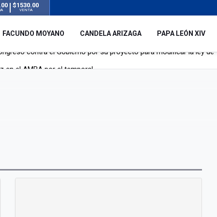
.00
$1530.00
RA
VENTA
FACUNDO MOYANO
CANDELA ARIZAGA
PAPA LEÓN XIV
uz en el AMBA por el temporal
 silencio tras el incidente con Facundo Moyano: “Tengo errores com
remas para dolores musculares de una conocida marca
ngreso contra el Gobierno por su proyecto para modificar la ley de 