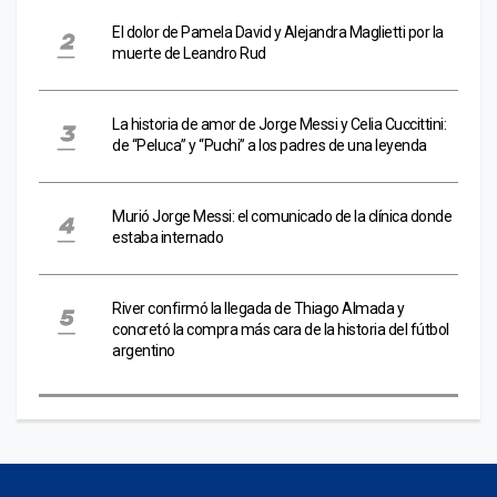
El dolor de Pamela David y Alejandra Maglietti por la
muerte de Leandro Rud
La historia de amor de Jorge Messi y Celia Cuccittini:
de “Peluca” y “Puchi” a los padres de una leyenda
Murió Jorge Messi: el comunicado de la clínica donde
estaba internado
River confirmó la llegada de Thiago Almada y
concretó la compra más cara de la historia del fútbol
argentino