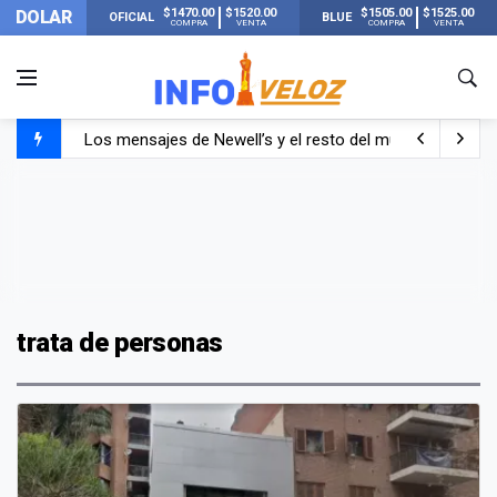
$1470.00
$1520.00
$1505.00
$1525.00
DOLAR
OFICIAL
BLUE
COMPRA
VENTA
COMPRA
VENTA
Los mensajes de Newell’s y el resto del mundo del fútbo
Murió Jorge Messi, el papá de Lionel Messi
Murió Jorge Messi, el hombre que acompañó a Lionel de
trata de personas