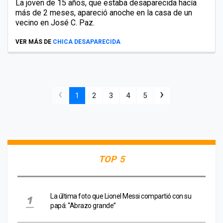
La joven de 15 años, que estaba desaparecida hacía
más de 2 meses, apareció anoche en la casa de un
vecino en José C. Paz.
VER MÁS DE
CHICA DESAPARECIDA
‹
›
1
2
3
4
5
TOP 5
La última foto que Lionel Messi compartió con su
papá: “Abrazo grande”