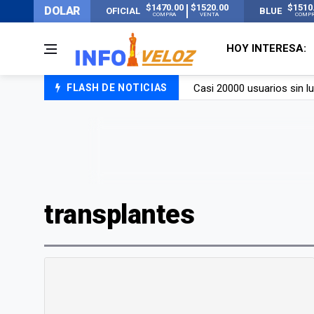
$1470.00
$1520.00
$1510
DOLAR
OFICIAL
BLUE
COMPRA
VENTA
COMP
HOY INTERESA:
Casi 20000 usuarios sin l
FLASH DE NOTICIAS
Candela Arizaga rompió el
La ANMAT prohibió dos c
La oposición marcha al Co
transplantes