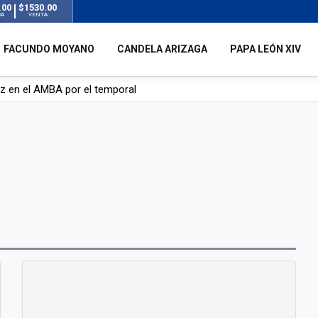
.00
$1530.00
RA
VENTA
FACUNDO MOYANO
CANDELA ARIZAGA
PAPA LEÓN XIV
uz en el AMBA por el temporal
 silencio tras el incidente con Facundo Moyano: “Tengo errores com
remas para dolores musculares de una conocida marca
ngreso contra el Gobierno por su proyecto para modificar la ley de 