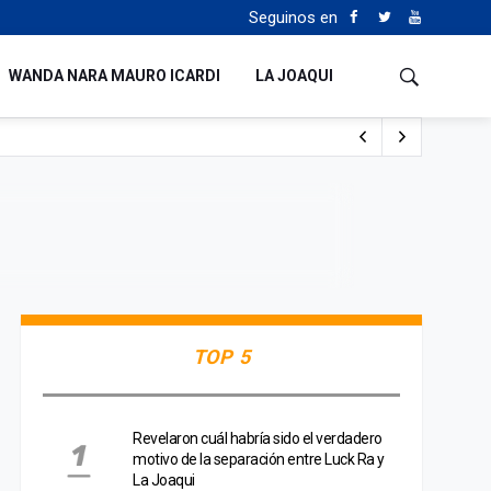
Seguinos en
WANDA NARA MAURO ICARDI
LA JOAQUI
o cualquiera”
Tierras
TOP 5
Revelaron cuál habría sido el verdadero
motivo de la separación entre Luck Ra y
La Joaqui