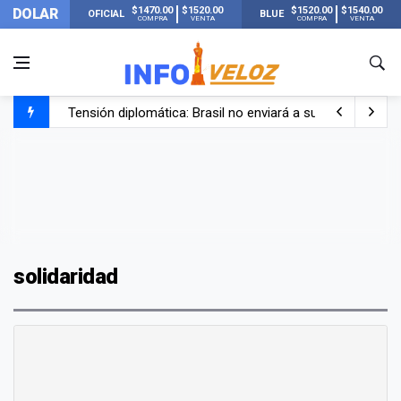
$1470.00
$1520.00
$1520.00
$1540.00
DOLAR
OFICIAL
BLUE
COMPRA
VENTA
COMPRA
VENTA
Tensión diplomática: Brasil no enviará a su embajador a Bu
Un nene de 6 años murió ahogado en una pileta de trata
El papa León XIV visitará Argentina en noviembre: estar
Liberaron a Facundo Moyano tras el incidente con Candel
solidaridad