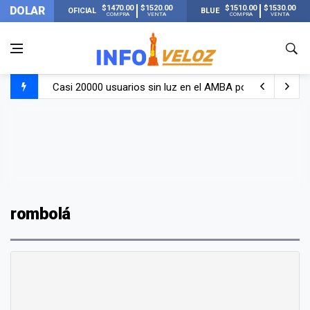
$1470.00
$1520.00
$1510.00
$1530.00
DOLAR
OFICIAL
BLUE
COMPRA
VENTA
COMPRA
VENTA
Casi 20000 usuarios sin luz en el AMBA por el temporal
Candela Arizaga rompió el silencio tras el incidente c
La ANMAT prohibió dos cremas para dolores musculare
La oposición marcha al Congreso contra el Gobierno por 
rombolá