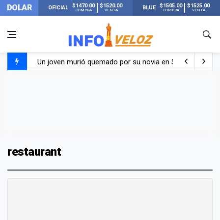
$1470.00
$1520.00
$1505.00
$1525.00
DOLAR
OFICIAL
BLUE
COMPRA
VENTA
COMPRA
VENTA
Un joven murió quemado por su novia en San Luis: pasó s
Franco Colapinto contó que le robaron durante sus vacaci
El Senado dio media sanción a la ley de Inviolabilidad de
Nueva publicación de Candela Arizaga tras el escándal
restaurant