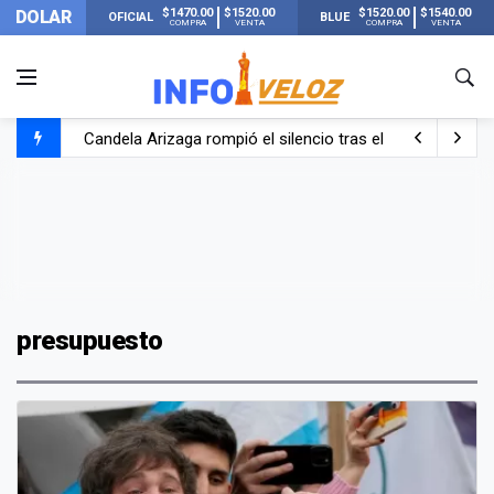
$1470.00
$1520.00
$1520.00
$1540.00
DOLAR
OFICIAL
BLUE
COMPRA
VENTA
COMPRA
VENTA
Candela Arizaga rompió el silencio tras el incidente c
La ANMAT prohibió dos cremas para dolores musculare
La oposición marcha al Congreso contra el Gobierno por 
Casi 20000 usuarios sin luz en el AMBA por el temporal
presupuesto