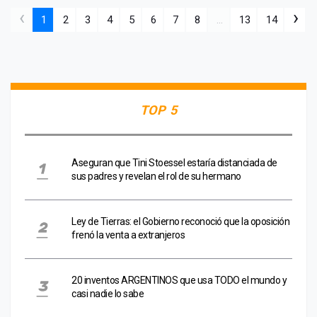
‹
›
1
2
3
4
5
6
7
8
...
13
14
TOP 5
Aseguran que Tini Stoessel estaría distanciada de
sus padres y revelan el rol de su hermano
Ley de Tierras: el Gobierno reconoció que la oposición
frenó la venta a extranjeros
20 inventos ARGENTINOS que usa TODO el mundo y
casi nadie lo sabe