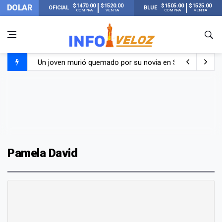
$1470.00
$1520.00
$1505.00
$1525.00
DOLAR
OFICIAL
BLUE
COMPRA
VENTA
COMPRA
VENTA
Un joven murió quemado por su novia en San Luis: pasó s
Franco Colapinto contó que le robaron durante sus vacaci
El Senado dio media sanción a la ley de Inviolabilidad de
Nueva publicación de Candela Arizaga tras el escándal
Pamela David