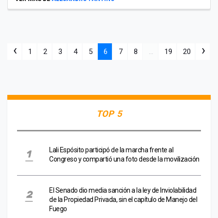
‹
›
1
2
3
4
5
6
7
8
...
19
20
TOP 5
Lali Espósito participó de la marcha frente al
Congreso y compartió una foto desde la movilización
El Senado dio media sanción a la ley de Inviolabilidad
de la Propiedad Privada, sin el capítulo de Manejo del
Fuego