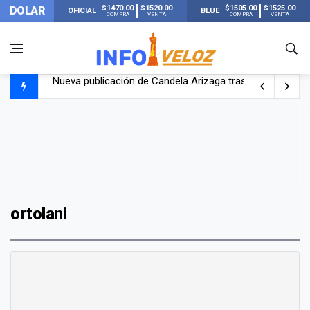
$1470.00
$1520.00
$1505.00
$1525.00
DOLAR
OFICIAL
BLUE
COMPRA
VENTA
COMPRA
VENTA
Nueva publicación de Candela Arizaga tras el escándal
Un joven murió quemado por su novia en San Luis: pasó s
Franco Colapinto contó que le robaron durante sus vacaci
El Senado dio media sanción a la ley de Inviolabilidad de
ortolani