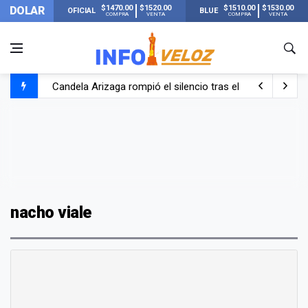
$1470.00
$1520.00
$1510.00
$1530.00
DOLAR
OFICIAL
BLUE
COMPRA
VENTA
COMPRA
VENTA
Candela Arizaga rompió el silencio tras el incidente c
La ANMAT prohibió dos cremas para dolores musculare
La oposición marcha al Congreso contra el Gobierno por 
Casi 20000 usuarios sin luz en el AMBA por el temporal
nacho viale