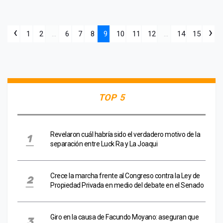
‹
›
1
2
...
6
7
8
9
10
11
12
...
14
15
TOP 5
Revelaron cuál habría sido el verdadero motivo de la
separación entre Luck Ra y La Joaqui
Crece la marcha frente al Congreso contra la Ley de
Propiedad Privada en medio del debate en el Senado
Giro en la causa de Facundo Moyano: aseguran que