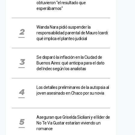
obtuvieron "el resultado que
esperábamos"
Wanda Nara pidió suspender la
responsabilidad parental de Mauro Icardi:
qué implica el planteo judicial
Se disparó la inflación en la Ciudad de
Buenos Aires: qué anticipa para el dato
del Indec según los analistas
Los detalles preliminares de la autopsia al
joven asesinado en Chaco por su novia
Aseguran que Griselda Siciliani y el líder de
No Te Va Gustar estarían viviendo un
romance