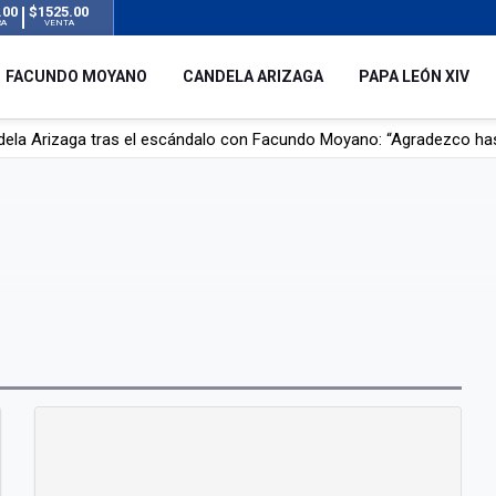
.00
$1525.00
RA
VENTA
FACUNDO MOYANO
CANDELA ARIZAGA
PAPA LEÓN XIV
dela Arizaga tras el escándalo con Facundo Moyano: “Agradezco ha
r su novia en San Luis: pasó seis días de agonía tras ser rociado 
 le robaron durante sus vacaciones en Italia: “Espero que los que s
n a la ley de Inviolabilidad de la Propiedad Privada, sin el capítulo 