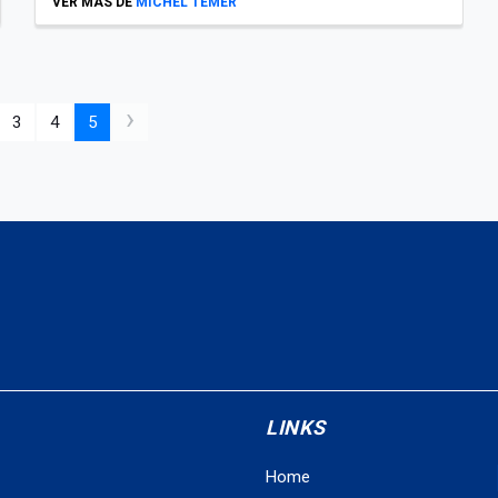
VER MÁS DE
MICHEL TEMER
›
3
4
5
LINKS
Home