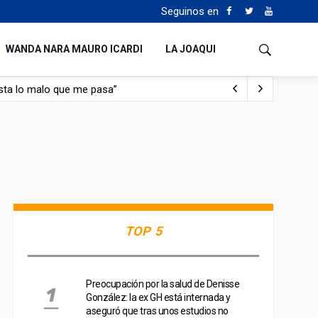
Seguinos en
WANDA NARA MAURO ICARDI
LA JOAQUI
sta lo malo que me pasa”
con nafta y prendido fuego
e lo adueñaron lo disfruten”
de Manejo del Fuego
TOP 5
Preocupación por la salud de Denisse
González: la ex GH está internada y
aseguró que tras unos estudios no