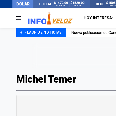
$1470.00
$1520.00
$1505
DOLAR
OFICIAL
BLUE
COMPRA
VENTA
COMP
HOY INTERESA:
Nueva publicación de Can
FLASH DE NOTICIAS
Un joven murió quemado po
Franco Colapinto contó que
El Senado dio media sanció
Michel Temer