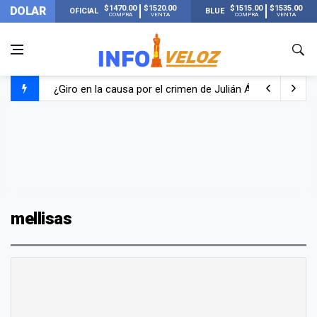
$1470.00
$1520.00
$1515.00
$1535.00
DOLAR
OFICIAL
BLUE
COMPRA
VENTA
COMPRA
VENTA
¿Giro en la causa por el crimen de Julián Álvarez? Las fo
Detuvieron a cinco sospechosos por el crimen de un hom
Un fuerte terremoto de 7,4 de magnitud sorprendió a Co
La Justicia citó a Manuel Adorni para que justifique su p
mellisas