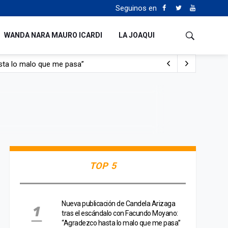
Seguinos en
WANDA NARA MAURO ICARDI
LA JOAQUI
sta lo malo que me pasa”
con nafta y prendido fuego
e lo adueñaron lo disfruten”
de Manejo del Fuego
TOP 5
Nueva publicación de Candela Arizaga
tras el escándalo con Facundo Moyano:
“Agradezco hasta lo malo que me pasa”