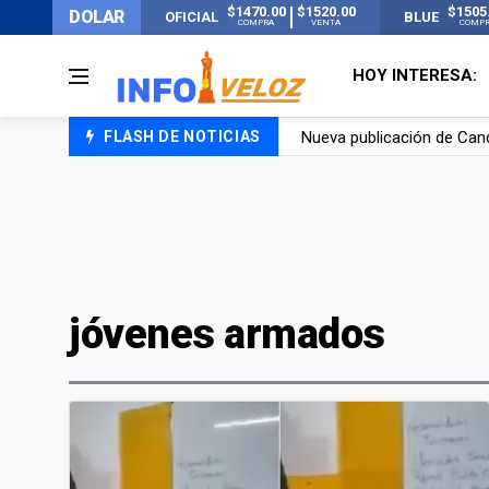
$1470.00
$1520.00
$1505
DOLAR
OFICIAL
BLUE
COMPRA
VENTA
COMP
HOY INTERESA:
Nueva publicación de Can
FLASH DE NOTICIAS
Un joven murió quemado po
Franco Colapinto contó que
El Senado dio media sanció
jóvenes armados