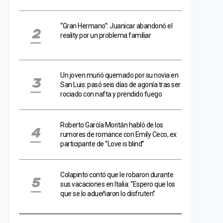
“Gran Hermano”: Juanicar abandonó el
reality por un problema familiar
Un joven murió quemado por su novia en
San Luis: pasó seis días de agonía tras ser
rociado con nafta y prendido fuego
Roberto García Moritán habló de los
rumores de romance con Emily Ceco, ex
participante de “Love is blind”
Colapinto contó que le robaron durante
sus vacaciones en Italia: “Espero que los
que se lo adueñaron lo disfruten”