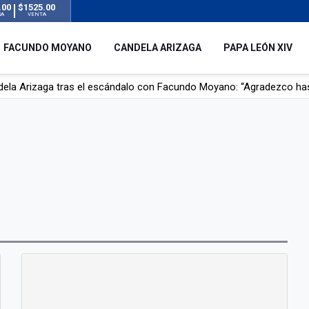
.00
$1525.00
RA
VENTA
FACUNDO MOYANO
CANDELA ARIZAGA
PAPA LEÓN XIV
dela Arizaga tras el escándalo con Facundo Moyano: “Agradezco ha
r su novia en San Luis: pasó seis días de agonía tras ser rociado 
 le robaron durante sus vacaciones en Italia: “Espero que los que s
n a la ley de Inviolabilidad de la Propiedad Privada, sin el capítulo 