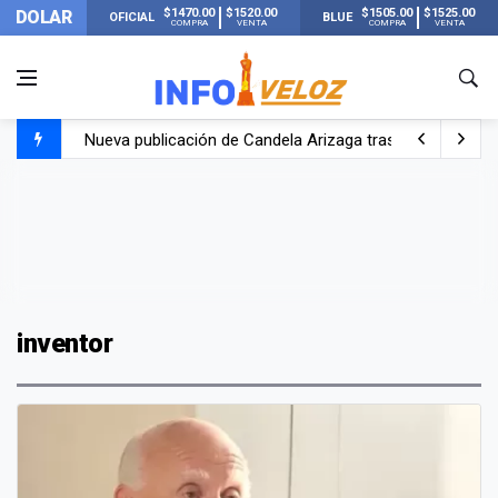
$1470.00
$1520.00
$1505.00
$1525.00
DOLAR
OFICIAL
BLUE
COMPRA
VENTA
COMPRA
VENTA
Nueva publicación de Candela Arizaga tras el escándal
Un joven murió quemado por su novia en San Luis: pasó s
Franco Colapinto contó que le robaron durante sus vacaci
El Senado dio media sanción a la ley de Inviolabilidad de
inventor