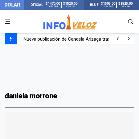
$1470.00
$1520.00
$1505.00
$1525.00
DOLAR
OFICIAL
BLUE
COMPRA
VENTA
COMPRA
VENTA
Nueva publicación de Candela Arizaga tras el escándal
Un joven murió quemado por su novia en San Luis: pasó s
Franco Colapinto contó que le robaron durante sus vacaci
El Senado dio media sanción a la ley de Inviolabilidad de
daniela morrone