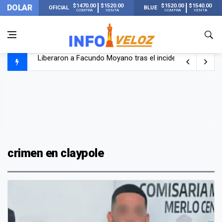
$1470.00
$1520.00
$1520.00
$1540.00
DOLAR
OFICIAL
BLUE
COMPRA
VENTA
COMPRA
VENTA
Tensión diplomática: Brasil no enviará a su embajador a Bu
Un nene de 6 años murió ahogado en una pileta de trata
El papa León XIV visitará Argentina en noviembre: estar
Liberaron a Facundo Moyano tras el incidente con Candel
crimen en claypole