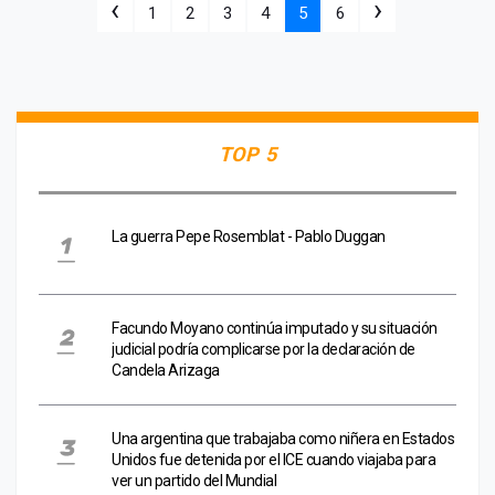
‹
›
1
2
3
4
5
6
TOP 5
La guerra Pepe Rosemblat - Pablo Duggan
Facundo Moyano continúa imputado y su situación
judicial podría complicarse por la declaración de
Candela Arizaga
Una argentina que trabajaba como niñera en Estados
Unidos fue detenida por el ICE cuando viajaba para
ver un partido del Mundial