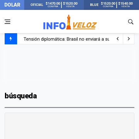
$1470.00
$1520.00
$1520.00
$1540.00
DOLAR
OFICIAL
BLUE
COMPRA
VENTA
COMPRA
VENTA
Tensión diplomática: Brasil no enviará a su embajador a Bu
Un nene de 6 años murió ahogado en una pileta de trata
El papa León XIV visitará Argentina en noviembre: estar
Liberaron a Facundo Moyano tras el incidente con Candel
búsqueda