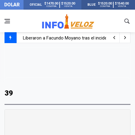
$1470.00
$1520.00
$1520.00
$1540.00
DOLAR
OFICIAL
BLUE
COMPRA
VENTA
COMPRA
VENTA
Liberaron a Facundo Moyano tras el incidente con Candel
Tensión diplomática: Brasil no enviará a su embajador a Bu
Un nene de 6 años murió ahogado en una pileta de trata
El papa León XIV visitará Argentina en noviembre: estar
39