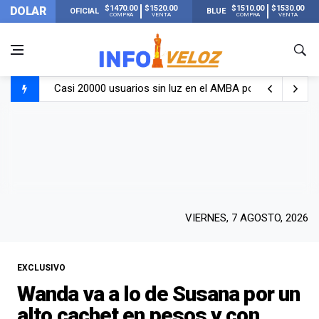
$1470.00
$1520.00
$1510.00
$1530.00
DOLAR
OFICIAL
BLUE
COMPRA
VENTA
COMPRA
VENTA
Casi 20000 usuarios sin luz en el AMBA por el temporal
Candela Arizaga rompió el silencio tras el incidente c
La ANMAT prohibió dos cremas para dolores musculare
La oposición marcha al Congreso contra el Gobierno por 
VIERNES, 7 AGOSTO, 2026
EXCLUSIVO
Wanda va a lo de Susana por un
alto cachet en pesos y con