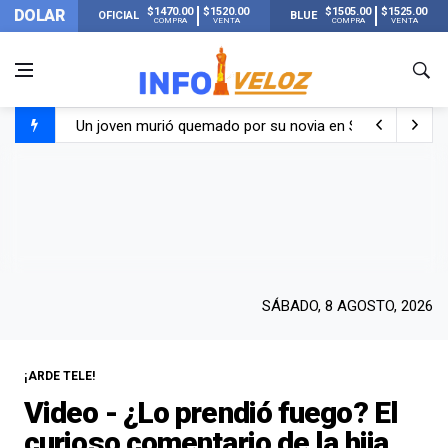
$1470.00
$1520.00
$1505.00
$1525.00
DOLAR
OFICIAL
BLUE
COMPRA
VENTA
COMPRA
VENTA
Un joven murió quemado por su novia en San Luis: pasó s
Franco Colapinto contó que le robaron durante sus vacaci
El Senado dio media sanción a la ley de Inviolabilidad de
Nueva publicación de Candela Arizaga tras el escándal
SÁBADO, 8 AGOSTO, 2026
¡ARDE TELE!
Video - ¿Lo prendió fuego? El
curioso comentario de la hija