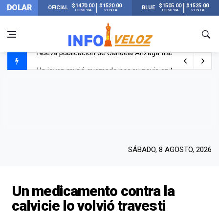
$1470.00
$1520.00
$1505.00
$1525.00
DOLAR
OFICIAL
BLUE
COMPRA
VENTA
COMPRA
VENTA
Un joven murió quemado por su novia en San Luis: pasó s
Franco Colapinto contó que le robaron durante sus vacaci
El Senado dio media sanción a la ley de Inviolabilidad de
Nueva publicación de Candela Arizaga tras el escándal
SÁBADO, 8 AGOSTO, 2026
Un medicamento contra la
calvicie lo volvió travesti