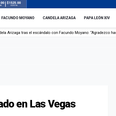
.00
$1525.00
RA
VENTA
FACUNDO MOYANO
CANDELA ARIZAGA
PAPA LEÓN XIV
r su novia en San Luis: pasó seis días de agonía tras ser rociado 
 le robaron durante sus vacaciones en Italia: “Espero que los que s
n a la ley de Inviolabilidad de la Propiedad Privada, sin el capítulo 
dela Arizaga tras el escándalo con Facundo Moyano: “Agradezco ha
nado en Las Vegas