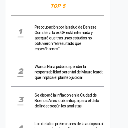
TOP 5
Preocupación por la salud de Denisse
González: la ex GH está internada y
aseguró que tras unos estudios no
obtuvieron "el resultado que
esperábamos"
Wanda Nara pidió suspender la
responsabilidad parental de Mauro Icardi:
qué implica el planteo judicial
Se disparó la inflación en la Ciudad de
Buenos Aires: qué anticipa para el dato
del Indec según los analistas
Los detalles preliminares de la autopsia al