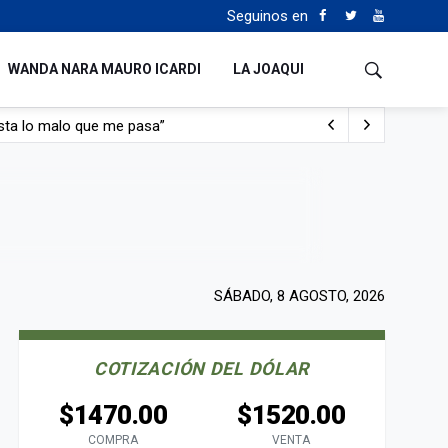
Seguinos en
WANDA NARA MAURO ICARDI
LA JOAQUI
con nafta y prendido fuego
e lo adueñaron lo disfruten”
de Manejo del Fuego
sta lo malo que me pasa”
SÁBADO, 8 AGOSTO, 2026
COTIZACIÓN DEL DÓLAR
$1470.00
$1520.00
COMPRA
VENTA