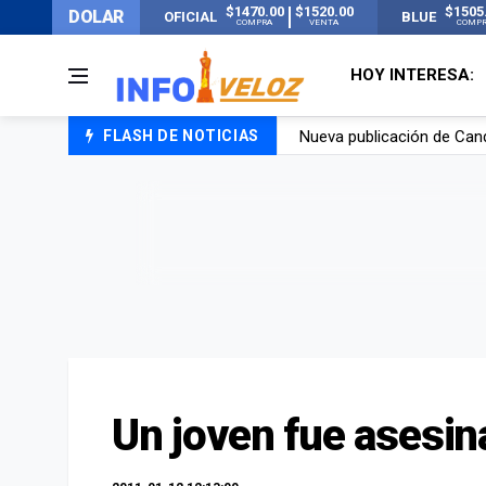
$1470.00
$1520.00
$1505
DOLAR
OFICIAL
BLUE
COMPRA
VENTA
COMP
HOY INTERESA:
FLASH DE NOTICIAS
Un joven murió quemado po
Franco Colapinto contó que
El Senado dio media sanció
Nueva publicación de Can
Un joven fue asesi