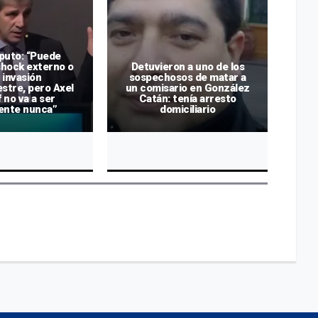
puto: “Puede
shock externo o
Detuvieron a uno de los
 invasión
sospechosos de matar a
Cri
stre, pero Axel
un comisario en González
a
f no va a ser
Catán: tenía arresto
ente nunca”
domiciliario