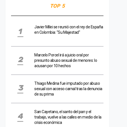
TOP 5
Javier Milei se reunió con el rey de España
en Colombia: "Su Majestad"
Marcelo Porcel irá a juicio oral por
presunto abuso sexual de menores: lo
acusan por 10 hechos
Thiago Medina fue imputado por abuso
sexual con acceso carnal tras la denuncia
de su prima
San Cayetano, el santo del pan y el
trabajo, vuelve a las calles en medio de la
crisis económica