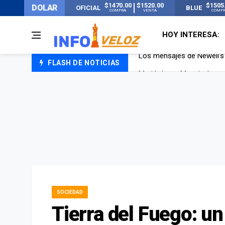
$1470.00
$1520.00
$1505
DOLAR
OFICIAL
BLUE
COMPRA
VENTA
COMP
HOY INTERESA:
FLASH DE NOTICIAS
Murió Jorge Messi, el pap
Murió Jorge Messi, el ho
Los mensajes de Newell’s 
SOCIEDAD
Tierra del Fuego: un