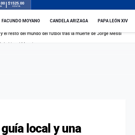
.00
$1525.00
RA
VENTA
FACUNDO MOYANO
CANDELA ARIZAGA
PAPA LEÓN XIV
á de Lionel Messi
mbre que acompañó a Lionel desde sus primeros pasos hasta la cima
y el resto del mundo del fútbol tras la muerte de Jorge Messi
 guía local y una