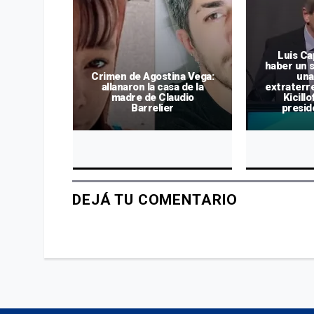
Luis Ca
o de los
haber un 
 matar a
Crimen de Agostina Vega:
una
González
allanaron la casa de la
extraterre
rresto
madre de Claudio
Kicillo
io
Barrelier
presid
DEJÁ TU COMENTARIO