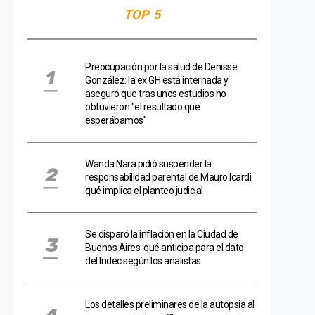
TOP 5
Preocupación por la salud de Denisse
González: la ex GH está internada y
aseguró que tras unos estudios no
obtuvieron "el resultado que
esperábamos"
Wanda Nara pidió suspender la
responsabilidad parental de Mauro Icardi:
qué implica el planteo judicial
Se disparó la inflación en la Ciudad de
Buenos Aires: qué anticipa para el dato
del Indec según los analistas
Los detalles preliminares de la autopsia al