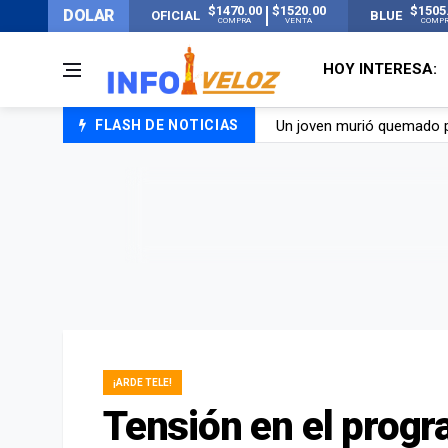
$1470.00
$1520.00
$1505
DOLAR
OFICIAL
BLUE
COMPRA
VENTA
COMP
HOY INTERESA:
FLASH DE NOTICIAS
Un joven murió quemado po
Franco Colapinto contó que
El Senado dio media sanció
Nueva publicación de Can
¡ARDE TELE!
Tensión en el prog