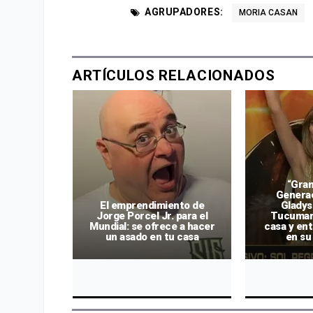
AGRUPADORES:
MORIA CASAN
ARTÍCULOS RELACIONADOS
“Gra
Generac
eló un
El emprendimiento de
Gladys
conocido
Jorge Porcel Jr. para el
Tucuman
 “La vi y
Mundial: se ofrece a hacer
casa y en
abrazo”
un asado en tu casa
en su