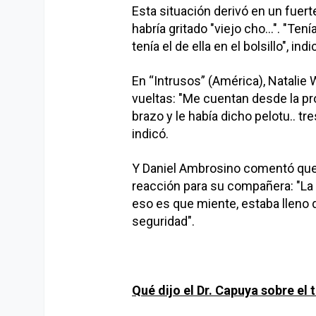
Esta situación derivó en un fuert
habría gritado "viejo cho...". "Te
tenía el de ella en el bolsillo", in
En “Intrusos” (América), Natalie
vueltas: "Me cuentan desde la pr
brazo y le había dicho pelotu.. tr
indicó.
Y Daniel Ambrosino comentó que
reacción para su compañera: "La
eso es que miente, estaba lleno
seguridad".
Qué dijo el Dr. Capuya sobre el