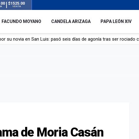
.00
$1525.00
RA
VENTA
FACUNDO MOYANO
CANDELA ARIZAGA
PAPA LEÓN XIV
r su novia en San Luis: pasó seis días de agonía tras ser rociado 
 le robaron durante sus vacaciones en Italia: “Espero que los que s
n a la ley de Inviolabilidad de la Propiedad Privada, sin el capítulo 
dela Arizaga tras el escándalo con Facundo Moyano: “Agradezco ha
rama de Moria Casán