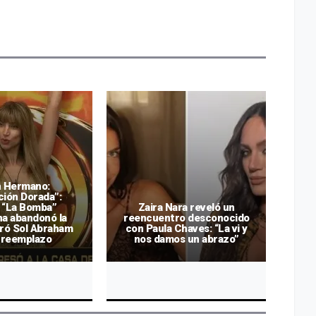
n Hermano:
ión Dorada”:
 “La Bomba”
Zaira Nara reveló un
E
a abandonó la
reencuentro desconocido
Jo
tró Sol Abraham
con Paula Chaves: “La vi y
Mun
 reemplazo
nos damos un abrazo”