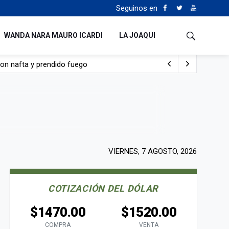
Seguinos en
WANDA NARA MAURO ICARDI
LA JOAQUI
con nafta y prendido fuego
e lo adueñaron lo disfruten”
de Manejo del Fuego
sta lo malo que me pasa”
VIERNES, 7 AGOSTO, 2026
COTIZACIÓN DEL DÓLAR
$1470.00
$1520.00
COMPRA
VENTA