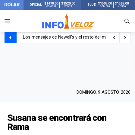
$1470.00
$1520.00
$1505.00
$1525.00
DOLAR
OFICIAL
BLUE
COMPRA
VENTA
COMPRA
VENTA
Los mensajes de Newell’s y el resto del mundo del fútbo
Murió Jorge Messi, el papá de Lionel Messi
Murió Jorge Messi, el hombre que acompañó a Lionel de
DOMINGO, 9 AGOSTO, 2026
Susana se encontrará con
Rama