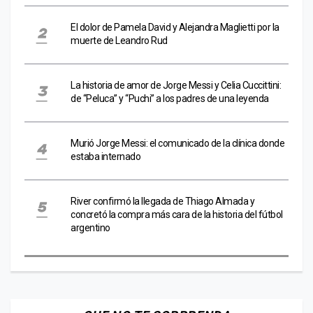
El dolor de Pamela David y Alejandra Maglietti por la
muerte de Leandro Rud
La historia de amor de Jorge Messi y Celia Cuccittini:
de “Peluca” y “Puchi” a los padres de una leyenda
Murió Jorge Messi: el comunicado de la clínica donde
estaba internado
River confirmó la llegada de Thiago Almada y
concretó la compra más cara de la historia del fútbol
argentino