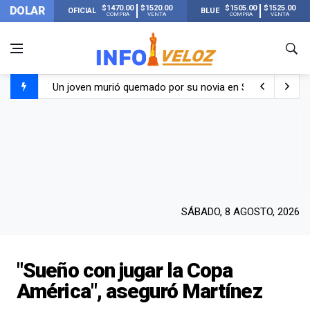
$1470.00
$1520.00
$1505.00
$1525.00
DOLAR
OFICIAL
BLUE
COMPRA
VENTA
COMPRA
VENTA
Un joven murió quemado por su novia en San Luis: pasó s
Franco Colapinto contó que le robaron durante sus vacaci
El Senado dio media sanción a la ley de Inviolabilidad de
Nueva publicación de Candela Arizaga tras el escándal
SÁBADO, 8 AGOSTO, 2026
"Sueño con jugar la Copa
América", aseguró Martínez