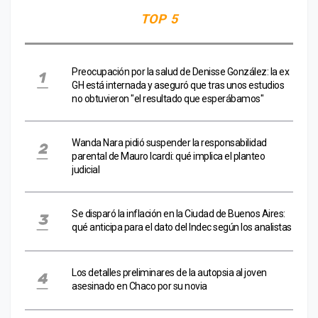
TOP 5
Preocupación por la salud de Denisse González: la ex
GH está internada y aseguró que tras unos estudios
no obtuvieron "el resultado que esperábamos"
Wanda Nara pidió suspender la responsabilidad
parental de Mauro Icardi: qué implica el planteo
judicial
Se disparó la inflación en la Ciudad de Buenos Aires:
qué anticipa para el dato del Indec según los analistas
Los detalles preliminares de la autopsia al joven
asesinado en Chaco por su novia