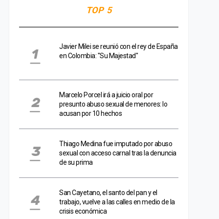
TOP 5
Javier Milei se reunió con el rey de España
en Colombia: "Su Majestad"
Marcelo Porcel irá a juicio oral por
presunto abuso sexual de menores: lo
acusan por 10 hechos
Thiago Medina fue imputado por abuso
sexual con acceso carnal tras la denuncia
de su prima
San Cayetano, el santo del pan y el
trabajo, vuelve a las calles en medio de la
crisis económica