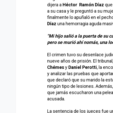
dijera a
Héctor Ramón Díaz
que 
a su casa y le preguntó a su mujer
finalmente lo apuñaló en el pecho
Díaz
una hemorragia aguda masiv
"Mi hijo salió a la puerta de su c
pero se murió ahí nomás, una lo
El crimen tuvo su desenlace judi
nueve años de prisión. El tribunal
Chémes
y
Daniel Perotti
, la enc
y analizar las pruebas que aporta
que declaró que su marido la est
ningún tipo de lesiones. Además, 
que jamás escucharon una pele
acusada.
La sentencia de los jueces fue un