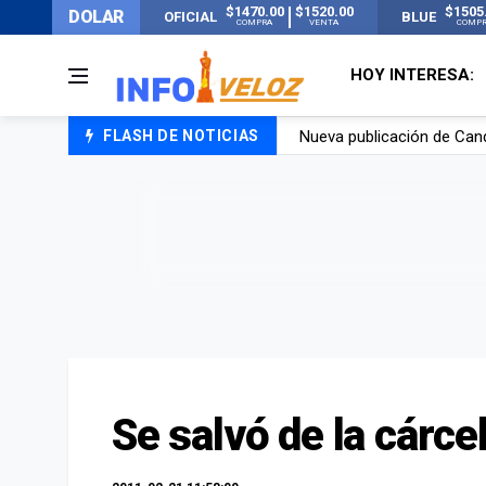
$1470.00
$1520.00
$1505
DOLAR
OFICIAL
BLUE
COMPRA
VENTA
COMP
HOY INTERESA:
Nueva publicación de Can
FLASH DE NOTICIAS
Un joven murió quemado po
Franco Colapinto contó que
El Senado dio media sanció
Se salvó de la cárce