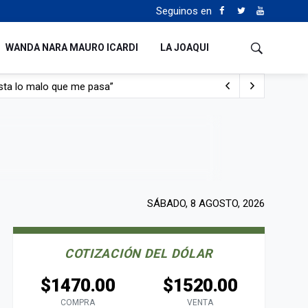
Seguinos en
WANDA NARA MAURO ICARDI
LA JOAQUI
sta lo malo que me pasa”
con nafta y prendido fuego
e lo adueñaron lo disfruten”
de Manejo del Fuego
SÁBADO, 8 AGOSTO, 2026
COTIZACIÓN DEL DÓLAR
$1470.00
$1520.00
COMPRA
VENTA