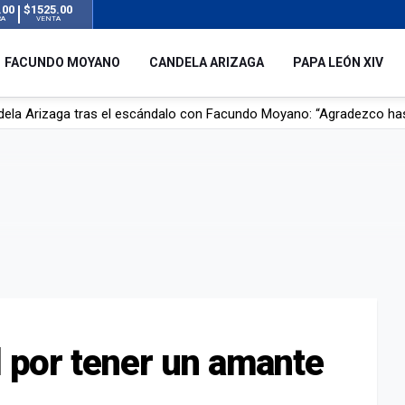
.00
$1525.00
RA
VENTA
FACUNDO MOYANO
CANDELA ARIZAGA
PAPA LEÓN XIV
dela Arizaga tras el escándalo con Facundo Moyano: “Agradezco ha
r su novia en San Luis: pasó seis días de agonía tras ser rociado 
 le robaron durante sus vacaciones en Italia: “Espero que los que s
n a la ley de Inviolabilidad de la Propiedad Privada, sin el capítulo 
l por tener un amante