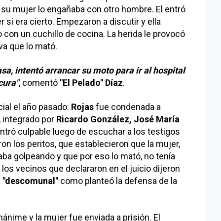
su mujer lo engañaba con otro hombre. El entró
 si era cierto. Empezaron a discutir y ella
 con un cuchillo de cocina. La herida le provocó
a que lo mató.
asa, intentó arrancar su moto para ir al hospital
cura"
, comentó
"El Pelado" Díaz
.
cial el año pasado:
Rojas
fue condenada a
, integrado por
Ricardo González,
José María
ontró culpable luego de escuchar a los testigos
ron los peritos, que establecieron que la mujer,
aba golpeando y que por eso lo mató, no tenía
los vecinos que declararon en el juicio dijeron
a
"descomunal"
como planteó la defensa de la
ánime y la mujer fue enviada a prisión. El