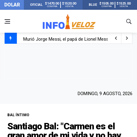
$1470.00
$1520.00
$1505.00
$1525.00
DOLAR
OFICIAL
BLUE
COMPRA
VENTA
COMPRA
VENTA
Murió Jorge Messi, el papá de Lionel Messi
Murió Jorge Messi, el hombre que acompañó a Lionel de
Los mensajes de Newell’s y el resto del mundo del fútbo
DOMINGO, 9 AGOSTO, 2026
BAL ÍNTIMO
Santiago Bal: "Carmen es el
gran amor de mi vida y no hay